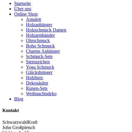
Startseite
Über uns
Online Shop
Amulett
Holzanhänger
Holzschmuck Damen
Holzarmbänder
Ohrschmuck
Boho Schmuck
Charms Anhänger
Schmuck-Sets
Sternzeichen
Yoga Schmuck
Glücksbringer
Holzherz
Dekosäulen
Runen-Sets
Weihnachtsdeko
Blog
Kontakt
SchwarzwaldKraft
John Großpietsch