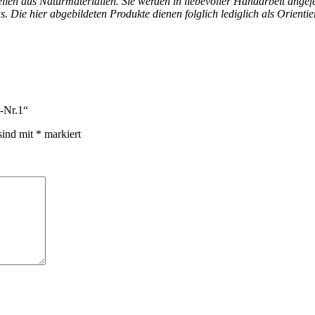
ilen aus Naturmaterialien. Sie werden in liebevoller Handarbeit ange
Die hier abgebildeten Produkte dienen folglich lediglich als Orientier
-Nr.1“
sind mit
*
markiert