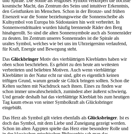
und Spirale. Die Sonne als religiöses Symbol verkörpert die höchste
kosmische Macht, das Zentrum des Seins und intuitiver Erkenntnis,
den Geistfunken im Menschen. Schon in der Bronze- und frühen
Eisenzeit war die Sonne beziehungsweise die Sonnenscheibe als
Kultsymbol von Europa bis Südostasien hin weit verbreitet. In
Sonnenwendritualen wurden häufig brennende Räder den Berg
hinabgerollt. So sind die alten Sonnensymbole auch als Sonnenräder
zu deuten. Im Zentrum unseres Sonnenrades ist die Spirale als
uraltes Symbol, welches wie bei uns im Uhrzeigersinn verlaufend,
für Kraft, Energie und Bewegung steht.
Das
Glückbringer
Motiv des vierblättrigen Kleeblattes haben wir
oben schon beschrieben. Es gehört zu den heute am weitesten
verbreiteten und beliebten Motiven. Auch wenn vierblättrige
Kleeblätter in der Natur echt rar sind, gibt es eigentlich keinen
triftigen Grund, warum gerade sie Glück bringen sollten. Schon die
Kelten suchten mit Nachdruck nach ihnen. Eines zu finden war
schon immer unwahrscheinlich, zumindest aber äußerst schwierig.
Und gerade deshalb hat das vierblättrige Kleeblatt bis zum heutigen
Tag kaum etwas von seiner Symbolkraft als Glücksbringer
eingebüßt.
Das Herz als Symbol gilt vielen ebenfalls als
Glücksbringer
. Ist es
doch das Symbol, mit dem Liebe und Zuneigung gezeigt werden.
Schon im alten Ägypten spielte das Herz eine besondere Rolle und
in der klassischen griechischen Philosophie sah man das