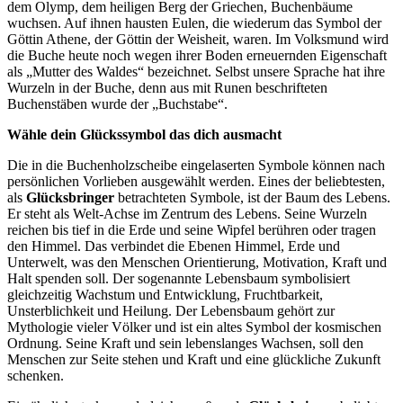
dem Olymp, dem heiligen Berg der Griechen, Buchenbäume
wuchsen. Auf ihnen hausten Eulen, die wiederum das Symbol der
Göttin Athene, der Göttin der Weisheit, waren. Im Volksmund wird
die Buche heute noch wegen ihrer Boden erneuernden Eigenschaft
als „Mutter des Waldes“ bezeichnet. Selbst unsere Sprache hat ihre
Wurzeln in der Buche, denn aus mit Runen beschrifteten
Buchenstäben wurde der „Buchstabe“.
Wähle dein Glückssymbol das dich ausmacht
Die in die Buchenholzscheibe eingelaserten Symbole können nach
persönlichen Vorlieben ausgewählt werden. Eines der beliebtesten,
als
Glücksbringer
betrachteten Symbole, ist der Baum des Lebens.
Er steht als Welt-Achse im Zentrum des Lebens. Seine Wurzeln
reichen bis tief in die Erde und seine Wipfel berühren oder tragen
den Himmel. Das verbindet die Ebenen Himmel, Erde und
Unterwelt, was den Menschen Orientierung, Motivation, Kraft und
Halt spenden soll. Der sogenannte Lebensbaum symbolisiert
gleichzeitig Wachstum und Entwicklung, Fruchtbarkeit,
Unsterblichkeit und Heilung. Der Lebensbaum gehört zur
Mythologie vieler Völker und ist ein altes Symbol der kosmischen
Ordnung. Seine Kraft und sein lebenslanges Wachsen, soll den
Menschen zur Seite stehen und Kraft und eine glückliche Zukunft
schenken.