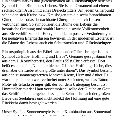
Ein ähnlich starkes und gleichermaßen als
Glücksbringer
beliebtes
Symbol ist die Blume des Lebens. Sie ist ein Ornament auf einem
sechseckigen Ausschnitt eines Dreiecksgitters. An jedem Gitterpunkt
schneiden sich Kreise bzw. Kreisbögen um die sechs benachbarten
Gitterpunkte, sodass benachbarte Gitterpunkte durch Linsen
verbunden sind. So symbolisiert die Blume des Lebens die
kosmische Ordnung und strahlt Harmonie sowie Vollkommenheit
aus. Sie verhilft zu mehr Energie und kann positive Veränderungen
bei negativen Energieflüssen bewirken. In der modernen Esoterik ist
die Blume des Lebens auch ein Schutzamulett und
Glücksbringer
.
Ein ursprünglich aus der Bibel stammender Glücksbringer ist das
Symbol „Glaube, Hoffnung und Liebe“. Genauer gesagt stammt es
aus dem 1. Korintherbrief, den Paulus 55 n.Chr. verfasste. Dort
heißt es nämlich: „Nun aber bleiben Glaube, Hoffnung, Liebe, diese
drei; aber die Liebe ist die größte unter ihnen“. Das Symbol besteht
aus den zusammengesetzten Motiven Kreuz, Herz und Anker. Es
war unter anderem weit verbreitet unter Seeleuten, wo das Tattoo-
Motiv als
Glücksbringer
gilt, der vor dem Untergang beschützt.
Unmittelbar mit der Haut verschmolzen, sollte der Glaube an Gott,
das Schiff nicht untergehen lassen, die Sehnsucht nach der großen
Liebe des Seefahrers und nicht zuletzt die Hoffnung auf eine gute
Rückkehr damit besiegelt werden.
Unser Symbol Sonnenenergie ist eine Kombination aus Sonnenrad