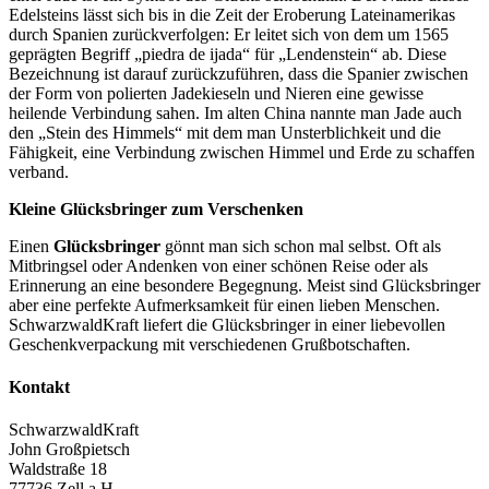
Edelsteins lässt sich bis in die Zeit der Eroberung Lateinamerikas
durch Spanien zurückverfolgen: Er leitet sich von dem um 1565
geprägten Begriff „piedra de ijada“ für „Lendenstein“ ab. Diese
Bezeichnung ist darauf zurückzuführen, dass die Spanier zwischen
der Form von polierten Jadekieseln und Nieren eine gewisse
heilende Verbindung sahen. Im alten China nannte man Jade auch
den „Stein des Himmels“ mit dem man Unsterblichkeit und die
Fähigkeit, eine Verbindung zwischen Himmel und Erde zu schaffen
verband.
Kleine Glücksbringer zum Verschenken
Einen
Glücksbringer
gönnt man sich schon mal selbst. Oft als
Mitbringsel oder Andenken von einer schönen Reise oder als
Erinnerung an eine besondere Begegnung. Meist sind Glücksbringer
aber eine perfekte Aufmerksamkeit für einen lieben Menschen.
SchwarzwaldKraft liefert die Glücksbringer in einer liebevollen
Geschenkverpackung mit verschiedenen Grußbotschaften.
Kontakt
SchwarzwaldKraft
John Großpietsch
Waldstraße 18
77736 Zell a.H.