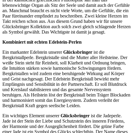
lebenswichtige Organ als Sitz der Seele und damit auch der Gefühle
an. Manchmal braucht es nicht viele Worte, um die Gefühle, die ein
Paar füreinander empfindet zu beschreiben. Zwei kleine Herzen im
Takt reichen schon aus. Aus diesem Grund haben wir für unsere
Glücksbringer Kollektion auch solch zwei gleich schlagende Herzen
als Symbol gewählt. Das Wichtigste ist damit ja gesagt.
Kombiniert mit echten Edelstein-Perlen
Ein markanter Edelstein unserer
Glücksbringer
ist die
Bergkristallperle. Bergkristalle sind die Mutter aller Heilsteine. Der
weiße Stein steht für Reinheit, soll Klarheit und Ordnung bringen,
die Intuition stärken sowie harmonische Schwingungen fördern.
Bergkristallen wird zudem eine beruhigende Wirkung auf Körper
und Geist nachgesagt. Der Edelstein Bergkristall bewirkt mehr
Empfängnis und Sensibilität in der Partnerschaft. Er soll Blutdruck
und Kreislauf stabilisieren und das gesamte Nervensystem
beruhigen. Als Heilstein löst der Bergkristall beim Träger Blockaden
und harmonisiert somit das Energiesystem. Zudem verleiht der
Bergkristall Kraft gegen seelische Leiden.
Ein wichtiges Element unserer
Glücksbringer
ist die Jadeperle.
Jade ist der Stein der Liebe und Schutzstein des inneren Friedens,
der Harmonie und der Ausgeglichenheit fördert. Die grüne Farbe
einer Jade ist ein Symbol des Glücks schlechthin. Der Name dieses