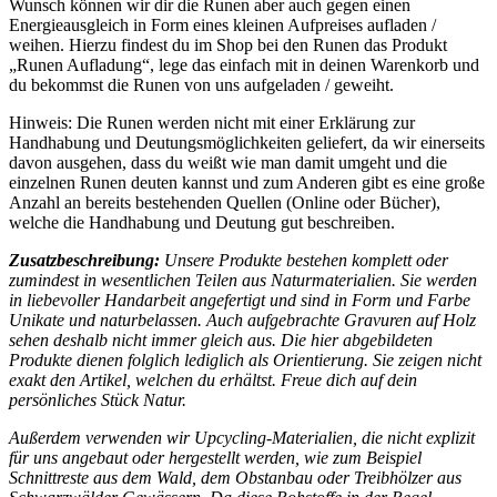
Wunsch können wir dir die Runen aber auch gegen einen
Energieausgleich in Form eines kleinen Aufpreises aufladen /
weihen. Hierzu findest du im Shop bei den Runen das Produkt
„Runen Aufladung“, lege das einfach mit in deinen Warenkorb und
du bekommst die Runen von uns aufgeladen / geweiht.
Hinweis: Die Runen werden nicht mit einer Erklärung zur
Handhabung und Deutungsmöglichkeiten geliefert, da wir einerseits
davon ausgehen, dass du weißt wie man damit umgeht und die
einzelnen Runen deuten kannst und zum Anderen gibt es eine große
Anzahl an bereits bestehenden Quellen (Online oder Bücher),
welche die Handhabung und Deutung gut beschreiben.
Zusatzbeschreibung:
Unsere Produkte bestehen komplett oder
zumindest in wesentlichen Teilen aus Naturmaterialien. Sie werden
in liebevoller Handarbeit angefertigt und sind in Form und Farbe
Unikate und naturbelassen. Auch aufgebrachte Gravuren auf Holz
sehen deshalb nicht immer gleich aus. Die hier abgebildeten
Produkte dienen folglich lediglich als Orientierung. Sie zeigen nicht
exakt den Artikel, welchen du erhältst. Freue dich auf dein
persönliches Stück Natur.
Außerdem verwenden wir Upcycling-Materialien, die nicht explizit
für uns angebaut oder hergestellt werden, wie zum Beispiel
Schnittreste aus dem Wald, dem Obstanbau oder Treibhölzer aus