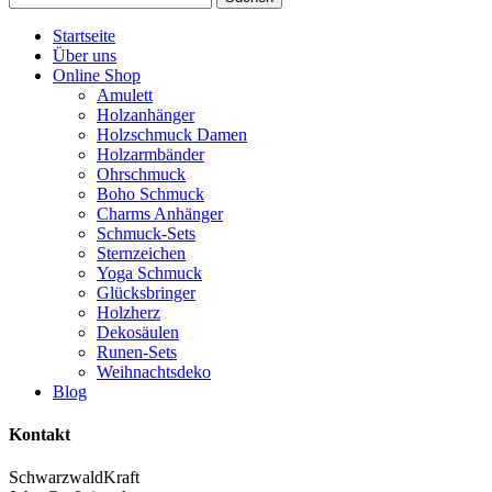
nach:
Startseite
Über uns
Online Shop
Amulett
Holzanhänger
Holzschmuck Damen
Holzarmbänder
Ohrschmuck
Boho Schmuck
Charms Anhänger
Schmuck-Sets
Sternzeichen
Yoga Schmuck
Glücksbringer
Holzherz
Dekosäulen
Runen-Sets
Weihnachtsdeko
Blog
Kontakt
SchwarzwaldKraft