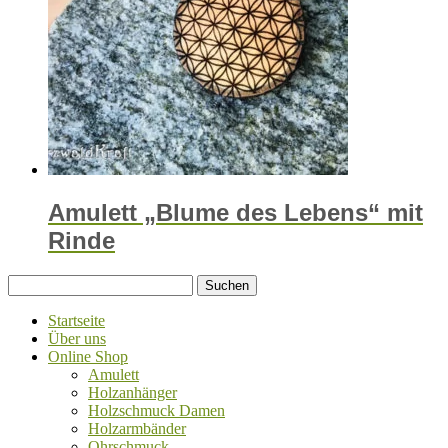
Amulett „Blume des Lebens“ mit
Rinde
Suchen
nach:
Startseite
Über uns
Online Shop
Amulett
Holzanhänger
Holzschmuck Damen
Holzarmbänder
Ohrschmuck