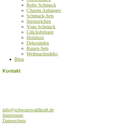
Boho Schmuck
Charms Anhänger
Schmuck-Sets
Sternzeichen
Yoga Schmuck
Glücksbringer
Holzherz
Dekosäulen
Runen-Sets
Weihnachtsdeko
Blog
Kontakt
SchwarzwaldKraft
John Großpietsch
Waldstraße 18
77736 Zell a.H.
Tel.: 07835-5404-0
info@schwarzwaldkraft.de
Impressum
Datenschutz