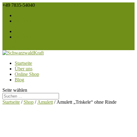
+49 7835-54040
info@schwarzwaldkraft.de
Facebook
Instagram
Facebook
Instagram
0-Artikel
Startseite
Über uns
Online Shop
Blog
Seite wählen
Startseite
/
Shop
/
Amulett
/ Amulett „Triskele“ ohne Rinde