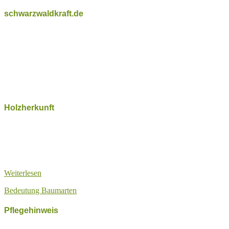
schwarzwaldkraft.de
Handgefertigte Unikate, nachhaltig und regional, mit dem
besonderen Zauber des Schwarzwalds.
Schwarzwaldkraft fertigt und verkauft Holzschmuck und Produkte
mit natürlichen Werkstoffen aus dem Schwarzwald, die durch ihre
Herkunft und Entstehung die Kraft und Stimmung mit dem eigenen
Reiz der besonderen Kulturlandschaft ausüben.
Holzherkunft
Der respektvolle Umgang mit der Heimat Schwarzwald, der Natur,
den Tieren und den Elementen ist uns wichtig. Für unseren
Holzschmuck verwenden wir nur natürliche Rohstoffe und in der
Region biologisch hergestellte Produkte.
Weiterlesen
Bedeutung Baumarten
Pflegehinweis