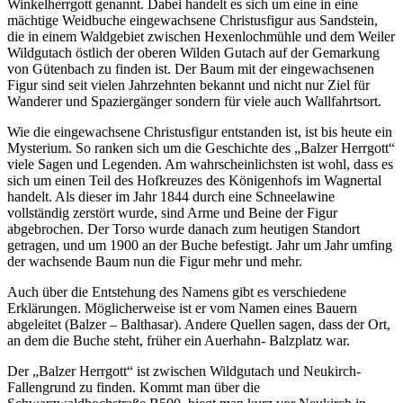
Winkelherrgott genannt. Dabei handelt es sich um eine in eine
mächtige Weidbuche eingewachsene Christusfigur aus Sandstein,
die in einem Waldgebiet zwischen Hexenlochmühle und dem Weiler
Wildgutach östlich der oberen Wilden Gutach auf der Gemarkung
von Gütenbach zu finden ist. Der Baum mit der eingewachsenen
Figur sind seit vielen Jahrzehnten bekannt und nicht nur Ziel für
Wanderer und Spaziergänger sondern für viele auch Wallfahrtsort.
Wie die eingewachsene Christusfigur entstanden ist, ist bis heute ein
Mysterium. So ranken sich um die Geschichte des „Balzer Herrgott“
viele Sagen und Legenden. Am wahrscheinlichsten ist wohl, dass es
sich um einen Teil des Hofkreuzes des Königenhofs im Wagnertal
handelt. Als dieser im Jahr 1844 durch eine Schneelawine
vollständig zerstört wurde, sind Arme und Beine der Figur
abgebrochen. Der Torso wurde danach zum heutigen Standort
getragen, und um 1900 an der Buche befestigt. Jahr um Jahr umfing
der wachsende Baum nun die Figur mehr und mehr.
Auch über die Entstehung des Namens gibt es verschiedene
Erklärungen. Möglicherweise ist er vom Namen eines Bauern
abgeleitet (Balzer – Balthasar). Andere Quellen sagen, dass der Ort,
an dem die Buche steht, früher ein Auerhahn- Balzplatz war.
Der „Balzer Herrgott“ ist zwischen Wildgutach und Neukirch-
Fallengrund zu finden. Kommt man über die