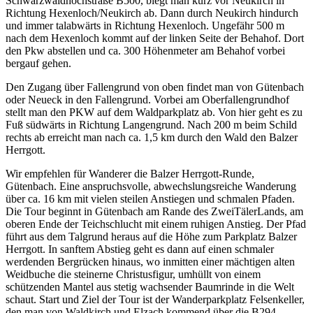
Schwarzwaldhochstraße B500, biegt man kurz vor Neukirch in
Richtung Hexenloch/Neukirch ab. Dann durch Neukirch hindurch
und immer talabwärts in Richtung Hexenloch. Ungefähr 500 m
nach dem Hexenloch kommt auf der linken Seite der Behahof. Dort
den Pkw abstellen und ca. 300 Höhenmeter am Behahof vorbei
bergauf gehen.
Den Zugang über Fallengrund von oben findet man von Gütenbach
oder Neueck in den Fallengrund. Vorbei am Oberfallengrundhof
stellt man den PKW auf dem Waldparkplatz ab. Von hier geht es zu
Fuß südwärts in Richtung Langengrund. Nach 200 m beim Schild
rechts ab erreicht man nach ca. 1,5 km durch den Wald den Balzer
Herrgott.
Wir empfehlen für Wanderer die Balzer Herrgott-Runde,
Gütenbach. Eine anspruchsvolle, abwechslungsreiche Wanderung
über ca. 16 km mit vielen steilen Anstiegen und schmalen Pfaden.
Die Tour beginnt in Gütenbach am Rande des ZweiTälerLands, am
oberen Ende der Teichschlucht mit einem ruhigen Anstieg. Der Pfad
führt aus dem Talgrund heraus auf die Höhe zum Parkplatz Balzer
Herrgott. In sanftem Abstieg geht es dann auf einen schmaler
werdenden Bergrücken hinaus, wo inmitten einer mächtigen alten
Weidbuche die steinerne Christusfigur, umhüllt von einem
schützenden Mantel aus stetig wachsender Baumrinde in die Welt
schaut. Start und Ziel der Tour ist der Wanderparkplatz Felsenkeller,
den man von Waldkirch und Elzach kommend über die B294