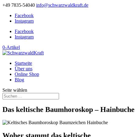
+49 7835-54040
info@schwarzwaldkraft.de
Facebook
Instagram
Facebook
Instagram
0-Artikel
Startseite
Über uns
Online Shop
Blog
Seite wählen
Das keltische Baumhoroskop – Hainbuche
Woher stammt das keltische