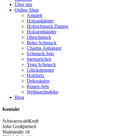
Über uns
Online Shop
Amulett
Holzanhänger
Holzschmuck Damen
Holzarmbänder
Ohrschmuck
Boho Schmuck
Charms Anhänger
Schmuck-Sets
Sternzeichen
Yoga Schmuck
Glücksbringer
Holzherz
Dekosäulen
Runen-Sets
Weihnachtsdeko
Blog
Kontakt
SchwarzwaldKraft
John Großpietsch
Waldstraße 18