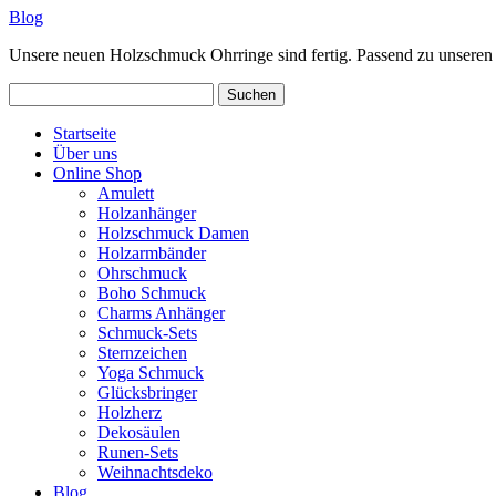
Blog
Unsere neuen Holzschmuck Ohrringe sind fertig. Passend zu unseren
Suchen
nach:
Startseite
Über uns
Online Shop
Amulett
Holzanhänger
Holzschmuck Damen
Holzarmbänder
Ohrschmuck
Boho Schmuck
Charms Anhänger
Schmuck-Sets
Sternzeichen
Yoga Schmuck
Glücksbringer
Holzherz
Dekosäulen
Runen-Sets
Weihnachtsdeko
Blog