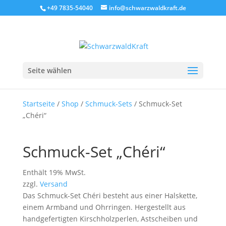
+49 7835-54040
info@schwarzwaldkraft.de
Seite wählen
Startseite
/
Shop
/
Schmuck-Sets
/ Schmuck-Set
„Chéri“
Schmuck-Set „Chéri“
Enthält 19% MwSt.
zzgl.
Versand
Das Schmuck-Set Chéri besteht aus einer Halskette,
einem Armband und Ohrringen. Hergestellt aus
handgefertigten Kirschholzperlen, Astscheiben und