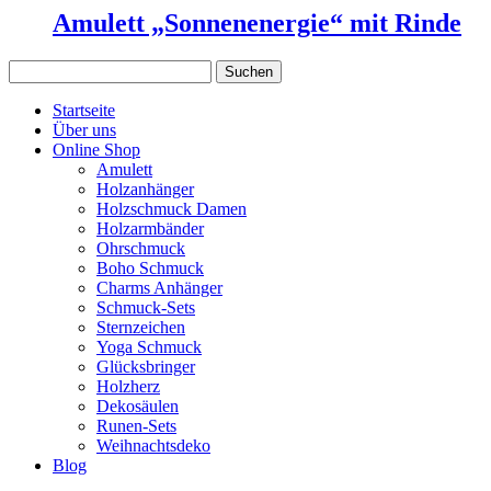
Amulett „Sonnenenergie“ mit Rinde
Suchen
nach:
Startseite
Über uns
Online Shop
Amulett
Holzanhänger
Holzschmuck Damen
Holzarmbänder
Ohrschmuck
Boho Schmuck
Charms Anhänger
Schmuck-Sets
Sternzeichen
Yoga Schmuck
Glücksbringer
Holzherz
Dekosäulen
Runen-Sets
Weihnachtsdeko
Blog