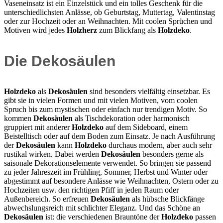
Vaseneinsatz ist ein Einzelstück und ein tolles Geschenk für die
unterschiedlichsten Anlässe, ob Geburtstag, Muttertag, Valentinstag
oder zur Hochzeit oder an Weihnachten. Mit coolen Sprüchen und
Motiven wird jedes
Holzherz
zum Blickfang als
Holzdeko
.
Die
Dekosäulen
Holzdeko
als
Dekosäulen
sind besonders vielfältig einsetzbar. Es
gibt sie in vielen Formen und mit vielen Motiven, vom coolen
Spruch bis zum mystischen oder einfach nur trendigen Motiv. So
kommen
Dekosäulen
als Tischdekoration oder harmonisch
gruppiert mit anderer
Holzdeko
auf dem Sideboard, einem
Beistelltisch oder auf dem Boden zum Einsatz. Je nach Ausführung
der
Dekosäulen
kann
Holzdeko
durchaus modern, aber auch sehr
rustikal wirken. Dabei werden
Dekosäulen
besonders gerne als
saisonale Dekorationselemente verwendet. So bringen sie passend
zu jeder Jahreszeit im Frühling, Sommer, Herbst und Winter oder
abgestimmt auf besondere Anlässe wie Weihnachten, Ostern oder zu
Hochzeiten usw. den richtigen Pfiff in jeden Raum oder
Außenbereich. So erfreuen
Dekosäulen
als hübsche Blickfänge
abwechslungsreich mit schlichter Eleganz. Und das Schöne an
Dekosäulen
ist: die verschiedenen Brauntöne der
Holzdeko
passen