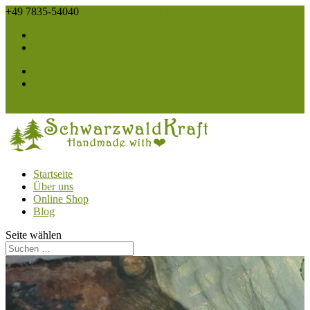
+49 7835-54040
info@schwarzwaldkraft.de
Facebook
Instagram
Facebook
Instagram
0-Artikel
Startseite
Über uns
Online Shop
Blog
Seite wählen