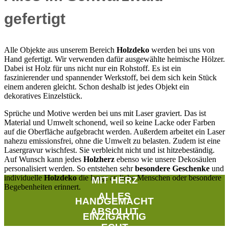
gefertigt
Alle Objekte aus unserem Bereich
Holzdeko
werden bei uns von
Hand gefertigt. Wir verwenden dafür ausgewählte heimische Hölzer.
Dabei ist Holz für uns nicht nur ein Rohstoff. Es ist ein
faszinierender und spannender Werkstoff, bei dem sich kein Stück
einem anderen gleicht. Schon deshalb ist jedes Objekt ein
dekoratives Einzelstück.
Sprüche und Motive werden bei uns mit Laser graviert. Das ist
Material und Umwelt schonend, weil so keine Lacke oder Farben
auf die Oberfläche aufgebracht werden. Außerdem arbeitet ein Laser
nahezu emissionsfrei, ohne die Umwelt zu belasten. Zudem ist eine
Lasergravur wischfest. Sie verbleicht nicht und ist hitzebeständig.
Auf Wunsch kann jedes
Holzherz
ebenso wie unsere Dekosäulen
personalisiert werden. So entstehen sehr
besondere Geschenke
und
individuelle
Holzdeko
die lange an liebe Menschen oder besondere
MIT HERZ
Begebenheiten erinnert.
ALLES
HANDGEMACHT
ABSOLUT
EINZIGARTIG
ECHT