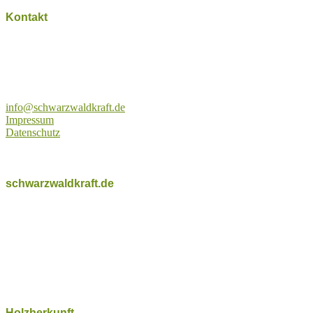
NACHHALTIG
AUS DEM
Kontakt
NATÜRLICH
SchwarzwaldKraft
SCHWARZWALD
John Großpietsch
Waldstraße 18
77736 Zell a.H.
Tel.: 07835-5404-0
info@schwarzwaldkraft.de
Impressum
Datenschutz
schwarzwaldkraft.de
Handgefertigte Unikate, nachhaltig und regional, mit dem
besonderen Zauber des Schwarzwalds.
Schwarzwaldkraft fertigt und verkauft Holzschmuck und Produkte
mit natürlichen Werkstoffen aus dem Schwarzwald, die durch ihre
Herkunft und Entstehung die Kraft und Stimmung mit dem eigenen
Reiz der besonderen Kulturlandschaft ausüben.
Holzherkunft