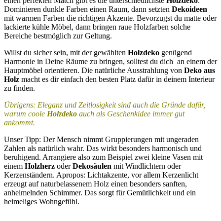
einen perfekten Match gibt es die unterschiedlichste
Holzdeko
.
Dominieren dunkle Farben einen Raum, dann setzten
Dekoideen
mit warmen Farben die richtigen Akzente. Bevorzugst du matte oder
lackierte kühle Möbel, dann bringen raue Holzfarben solche
Bereiche bestmöglich zur Geltung.
Willst du sicher sein, mit der gewählten
Holzdeko
genügend
Harmonie in Deine Räume zu bringen, solltest du dich an einem der
Hauptmöbel orientieren. Die natürliche Ausstrahlung von
Deko aus
Holz
macht es dir einfach den besten Platz dafür in deinem Interieur
zu finden.
Übrigens: Eleganz und Zeitlosigkeit sind auch die Gründe dafür,
warum coole
Holzdeko
auch als Geschenkidee immer gut
ankommt.
Unser Tipp: Der Mensch nimmt Gruppierungen mit ungeraden
Zahlen als natürlich wahr. Das wirkt besonders harmonisch und
beruhigend. Arrangiere also zum Beispiel zwei kleine Vasen mit
einem
Holzherz
oder
Dekosäulen
mit Windlichtern oder
Kerzenständern. Apropos: Lichtakzente, vor allem Kerzenlicht
erzeugt auf naturbelassenem Holz einen besonders sanften,
anheimelnden Schimmer. Das sorgt für Gemütlichkeit und ein
heimeliges Wohngefühl.