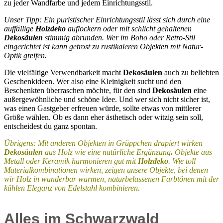
zu jeder Wandfarbe und jedem Einrichtungsstil.
Unser Tipp: Ein puristischer Einrichtungsstil lässt sich durch eine
auffällige
Holzdeko
auflockern oder mit schlicht gehaltenen
Dekosäulen
stimmig abrunden. Wer im Boho oder Retro-Stil
eingerichtet ist kann getrost zu rustikaleren Objekten mit Natur-
Optik greifen.
Die vielfältige Verwendbarkeit macht
Dekosäulen
auch zu beliebten
Geschenkideen. Wer also eine Kleinigkeit sucht und den
Beschenkten überraschen möchte, für den sind
Dekosäulen
eine
außergewöhnliche und schöne Idee. Und wer sich nicht sicher ist,
was einen Gastgeber erfreuen würde, sollte etwas von mittlerer
Größe wählen. Ob es dann eher ästhetisch oder witzig sein soll,
entscheidest du ganz spontan.
Übrigens: Mit anderen Objekten in Grüppchen drapiert wirken
Dekosäulen
aus Holz wie eine natürliche Ergänzung
.
Objekte aus
Metall oder Keramik harmonieren gut mit
Holzdeko
. Wie toll
Materialkombinationen wirken, zeigen unsere Objekte, bei denen
wir Holz in wunderbar warmen, naturbelassenen Farbtönen mit der
kühlen Eleganz von Edelstahl kombinieren.
Alles im Schwarzwald